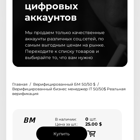
цифровых
аккаунтов
Мы обновили дизайн магазина
Мы продаем только качественные
Мы рады представить Вам новый дизайн
аккаунты различных соц.сетей, по
магазина, с более удобным и расширенным
самым выгодным ценам на рынке.
функционалом
Переходите к списку товаров и
выбирайте то, что вам нужно
Контакты
Главная
Верифицированный БМ 50/50 $
@peakyms
Верифицированный бизнес менеджер IT 50/50$ Реальная
Telegram поддержка
верификация
Корзина товаров
3
0
шт.
В наличии:
25.00 $
Цена за шт.:
Купить