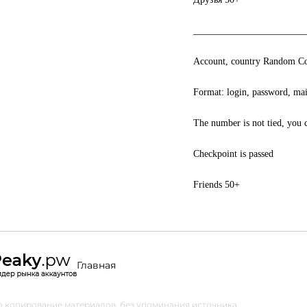
_______________________
Account, country Random Co
Format: login, password, ma
The number is not tied, you c
Checkpoint is passed
Friends 50+
Главная
 копирование материалов, без упоминания источника