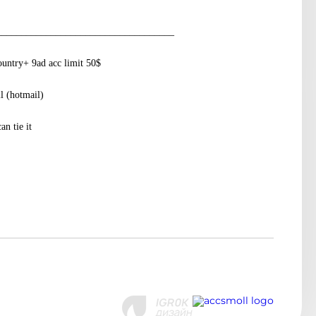
____________________________________
untry+ 9ad acc limit 50$
il (hotmail)
an tie it