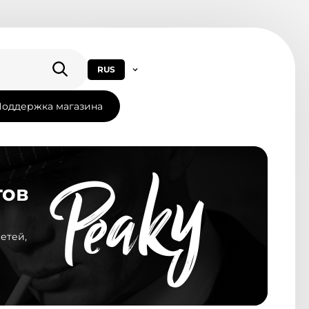
RUS
оддержка магазина
тов
етей,