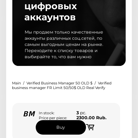
цифровых
аккаунтов
Мы обновили дизайн магазина
Мы продаем только качественные
Мы рады представить Вам новый дизайн
аккаунты различных соц.сетей, по
магазина, с более удобным и расширенным
самым выгодным ценам на рынке.
функционалом
Переходите к списку товаров и
выбирайте то, что вам нужно
Контакты
Main
Verified Business Manager 50 OLD $
Verified
@peakyms
business manager FR Limit 50/50$ OLD Real Verify
Telegram support
3
pc.
In stock:
3
2300.00 Rub.
Price per piece:
Buy