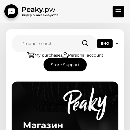
Store menu
ENG
Main
My purchases
Personal account
Store Support
How to connect BM
Contact Us
Replace Rules
Новости магазина
Магазин