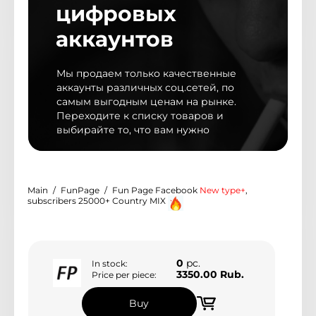
цифровых
аккаунтов
Мы обновили дизайн магазина
Мы продаем только качественные
Мы рады представить Вам новый дизайн
аккаунты различных соц.сетей, по
магазина, с более удобным и расширенным
самым выгодным ценам на рынке.
функционалом
Переходите к списку товаров и
выбирайте то, что вам нужно
Контакты
Main
FunPage
Fun Page Facebook
New type+
,
@peakyms
subscribers 25000+ Сountry MIX
Telegram support
0
pc.
In stock:
3
3350.00 Rub.
Price per piece:
Buy