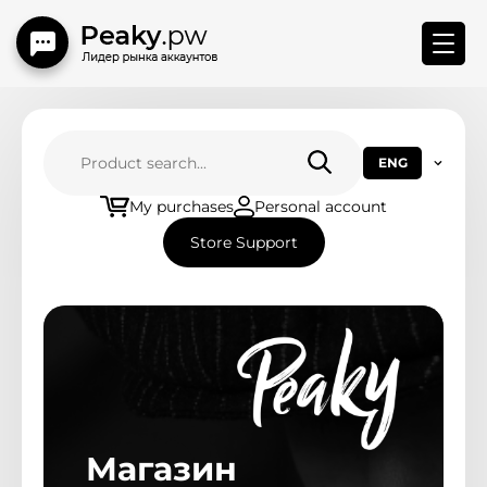
Store menu
ENG
Main
My purchases
Personal account
Store Support
How to connect BM
Contact Us
Replace Rules
Новости магазина
Магазин