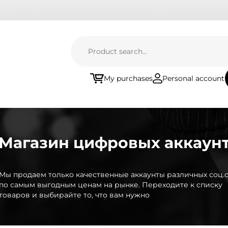
My purchases
Personal account
Магазин цифровых аккаун
Мы продаем только качественные аккаунты различных соц.с
по самым выгодным ценам на рынке. Переходите к списку
товаров и выбирайте то, что вам нужно