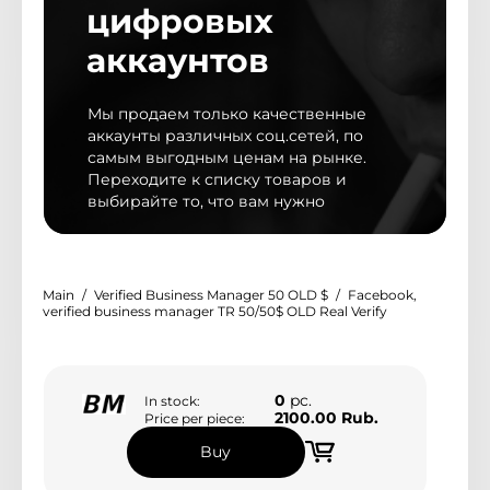
цифровых
аккаунтов
Мы обновили дизайн магазина
Мы продаем только качественные
Мы рады представить Вам новый дизайн
аккаунты различных соц.сетей, по
магазина, с более удобным и расширенным
самым выгодным ценам на рынке.
функционалом
Переходите к списку товаров и
выбирайте то, что вам нужно
Контакты
Main
Verified Business Manager 50 OLD $
Facebook,
@peakyms
verified business manager TR 50/50$ OLD Real Verify
Telegram support
0
pc.
In stock:
3
2100.00 Rub.
Price per piece:
Buy