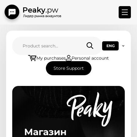
Store menu
ENG
Main
My purchases
Personal account
Store Support
How to connect BM
Contact Us
Replace Rules
Новости магазина
Магазин