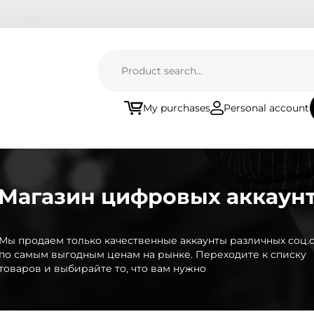
My purchases
Personal account
Магазин цифровых аккаун
Мы продаем только качественные аккаунты различных соц.с
по самым выгодным ценам на рынке. Переходите к списку
товаров и выбирайте то, что вам нужно