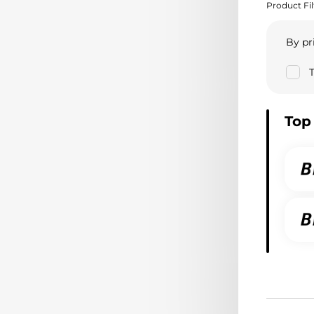
Product Fil
By pr
T
Top