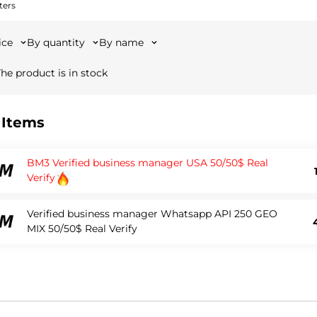
ters
ice
By quantity
By name
he product is in stock
 Items
BM3 Verified business manager USA 50/50$ Real
Verify
Verified business manager Whatsapp API 250 GEO
MIX 50/50$ Real Verify