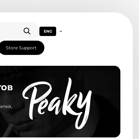
ENG
Store Support
тов
етей,